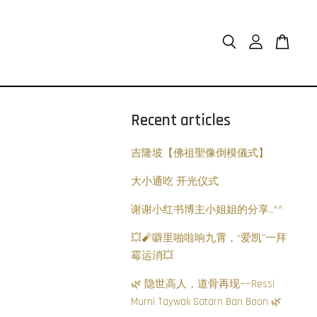
Recent articles
吉隆坡【佛祖聖像倒模儀式】
大小通吃 开光仪式
谢谢小红书博主小姐姐的分享..^^
💥🧨噼里啪啦响九霄，“爱凯”一拜
霉运消💥
🌿 隐世高人，道骨再现——Ressi
Murni Taywak Satarn Ban Boon 🌿