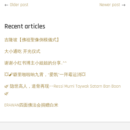
←
Older post
Newer post
→
Recent articles
吉隆坡【佛祖聖像倒模儀式】
大小通吃 开光仪式
谢谢小红书博主小姐姐的分享..^^
💥🧨噼里啪啦响九霄，“爱凯”一拜霉运消💥
🌿 隐世高人，道骨再现——Ressi Murni Taywak Satarn Ban Boon
🌿
ERAWAN四面佛法会捐赠白米