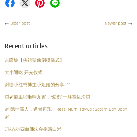
←
Older post
Newer post
→
Recent articles
吉隆坡【佛祖聖像倒模儀式】
大小通吃 开光仪式
谢谢小红书博主小姐姐的分享..^^
💥🧨噼里啪啦响九霄，“爱凯”一拜霉运消💥
🌿 隐世高人，道骨再现——Ressi Murni Taywak Satarn Ban Boon
🌿
ERAWAN四面佛法会捐赠白米